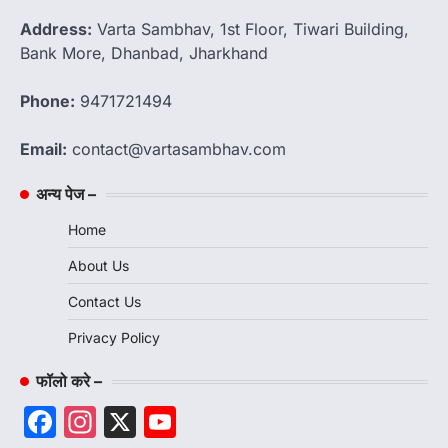
Address:
Varta Sambhav, 1st Floor, Tiwari Building,
Bank More, Dhanbad, Jharkhand
Phone:
9471721494
Email:
contact@vartasambhav.com
अन्य पेज –
Home
About Us
Contact Us
Privacy Policy
फॉलो करे –
Facebook
Instagram
X
YouTube