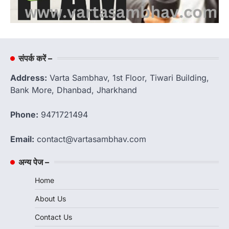
संपर्क करें –
Address:
Varta Sambhav, 1st Floor, Tiwari Building,
Bank More, Dhanbad, Jharkhand
Phone:
9471721494
Email:
contact@vartasambhav.com
अन्य पेज –
Home
About Us
Contact Us