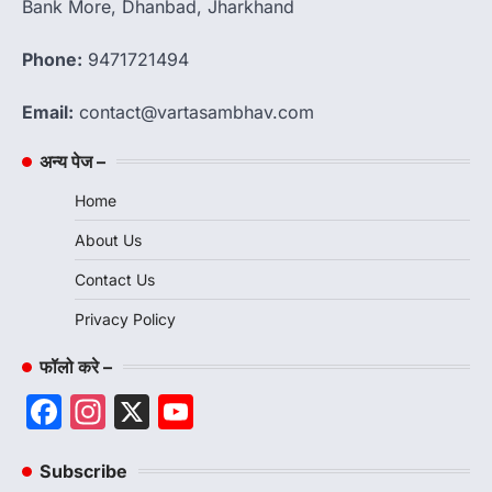
Bank More, Dhanbad, Jharkhand
Phone:
9471721494
Email:
contact@vartasambhav.com
अन्य पेज –
Home
About Us
Contact Us
Privacy Policy
फॉलो करे –
Facebook
Instagram
X
YouTube
Channel
Subscribe