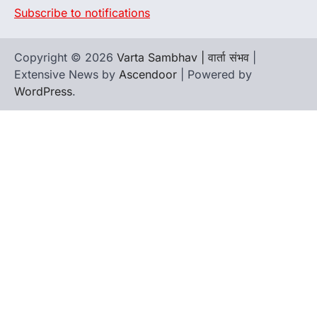
Subscribe to notifications
Copyright © 2026
Varta Sambhav | वार्ता संभव
|
Extensive News by
Ascendoor
| Powered by
WordPress
.