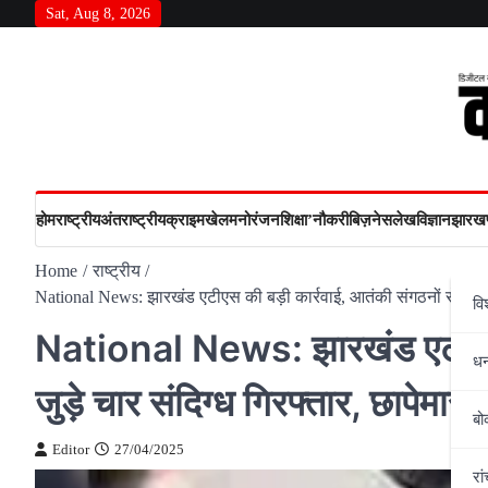
Skip
Sat, Aug 8, 2026
to
content
होम
राष्‍ट्रीय
अंतराष्‍ट्रीय
क्राइम
खेल
मनोरंजन
शिक्षा’
नौकरी
बिज़नेस
लेख
विज्ञान
झारखण
Home
राष्‍ट्रीय
National News: झारखंड एटीएस की बड़ी कार्रवाई, आतंकी संगठनों से जुड़े चार
वि
National News: झारखंड एटीएस की
ध
जुड़े चार संदिग्ध गिरफ्तार, छापेमारी 
बो
Editor
27/04/2025
रां