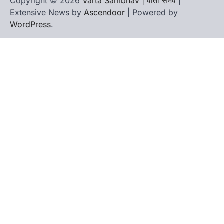
Copyright © 2026
Varta Sambhav | वार्ता संभव
|
Extensive News by
Ascendoor
| Powered by
WordPress
.