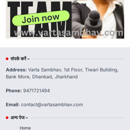
संपर्क करें –
Address:
Varta Sambhav, 1st Floor, Tiwari Building,
Bank More, Dhanbad, Jharkhand
Phone:
9471721494
Email:
contact@vartasambhav.com
अन्य पेज –
Home