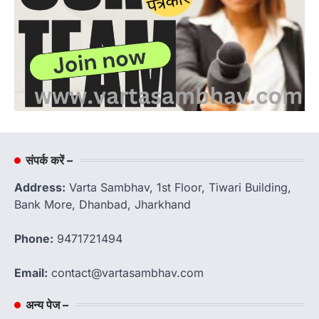
संपर्क करें –
Address:
Varta Sambhav, 1st Floor, Tiwari Building,
Bank More, Dhanbad, Jharkhand
Phone:
9471721494
Email:
contact@vartasambhav.com
अन्य पेज –