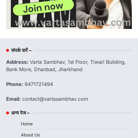
संपर्क करें –
Address:
Varta Sambhav, 1st Floor, Tiwari Building,
Bank More, Dhanbad, Jharkhand
Phone:
9471721494
Email:
contact@vartasambhav.com
अन्य पेज –
Home
About Us