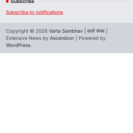
Subscribe
Subscribe to notifications
Copyright © 2026
Varta Sambhav | वार्ता संभव
|
Extensive News by
Ascendoor
| Powered by
WordPress
.