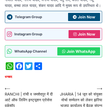
यादव, बच्चा लाल यादव, शंकर यादव आदि ने मुख्य रूप से उपस्थित थे।
Join Now
Telegram Group
Join Now
Instagram Group
Join WhatsApp
WhatsApp Channel
WhatsApp
Facebook
Twitter
Share
धनबाद
Post
⟵
⟶
RANCHI | रांची व जमशेदपुर में दी
JHARIA | 14 जून को संयुक्त
navigation
आर्ट ऑफ लिविंग इनट्यूशन प्रोसेस
मोर्चा सम्मेलन को लेकर झरिया
वर्कशॉप
भाजपा कार्यालय में बैठक संपन्न