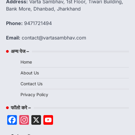
Address:
Varta Sambhav, 1st Floor, Tiwari Building,
Bank More, Dhanbad, Jharkhand
Phone:
9471721494
Email:
contact@vartasambhav.com
अन्य पेज –
Home
About Us
Contact Us
Privacy Policy
फॉलो करे –
Facebook
Instagram
X
YouTube
Channel