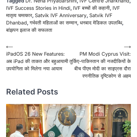
Tagged
Dr. Neha Priyadarshini
,
IVF Centre Jharkhand
,
IVF Success Stories in Hindi
,
IVF बच्चों की कहानी
,
IVF
मातृत्व चमत्कार
,
Satvik IVF Anniversary
,
Satvik IVF
Dhanbad
,
गर्भवती महिलाओं का सम्मान
,
धनबाद मेडिकल उपलब्धि
,
बांझपन इलाज की सफलता
Post
⟵
⟶
iPadOS 26 New Features:
PM Modi Cyprus Visit:
navigation
अब iPad की ताकत और बहुआयामी
तुर्किए-पाकिस्तान की नजदीकियों के
उपयोगिता को मिलेगा नया आयाम
बीच पीएम मोदी का साइप्रस दौरा
रणनीतिक दृष्टिकोण से अहम
Related Posts