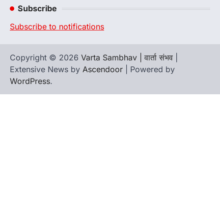
Subscribe
Subscribe to notifications
Copyright © 2026
Varta Sambhav | वार्ता संभव
|
Extensive News by
Ascendoor
| Powered by
WordPress
.