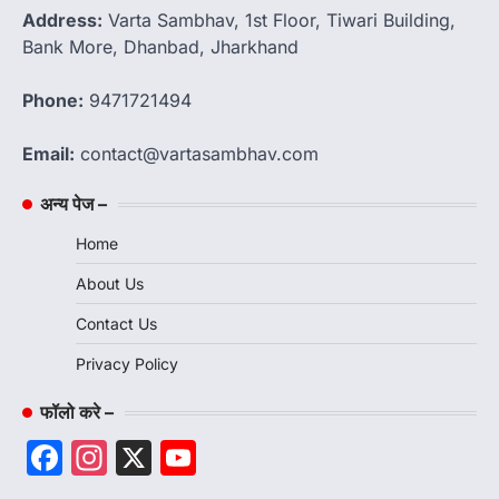
Address:
Varta Sambhav, 1st Floor, Tiwari Building,
Bank More, Dhanbad, Jharkhand
Phone:
9471721494
Email:
contact@vartasambhav.com
अन्य पेज –
Home
About Us
Contact Us
Privacy Policy
फॉलो करे –
Facebook
Instagram
X
YouTube
Channel