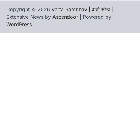
Copyright © 2026
Varta Sambhav | वार्ता संभव
|
Extensive News by
Ascendoor
| Powered by
WordPress
.