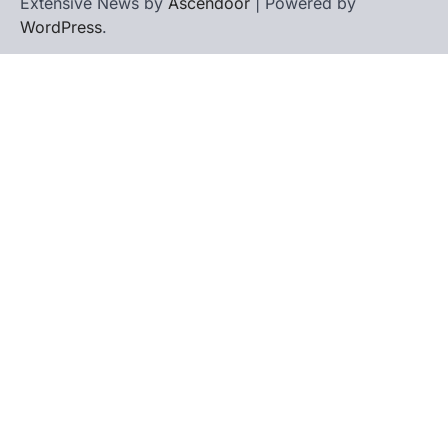
Extensive News by
Ascendoor
| Powered by
WordPress
.