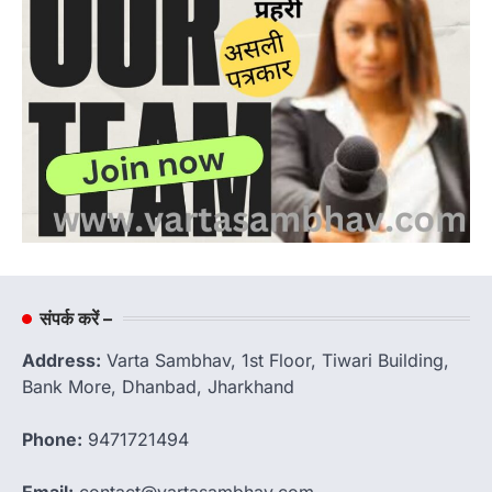
संपर्क करें –
Address:
Varta Sambhav, 1st Floor, Tiwari Building,
Bank More, Dhanbad, Jharkhand
Phone:
9471721494
Email:
contact@vartasambhav.com