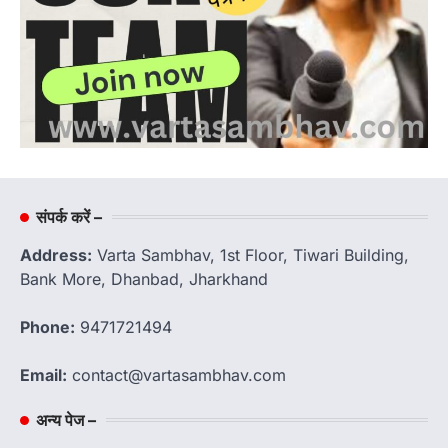
संपर्क करें –
Address:
Varta Sambhav, 1st Floor, Tiwari Building,
Bank More, Dhanbad, Jharkhand
Phone:
9471721494
Email:
contact@vartasambhav.com
अन्य पेज –