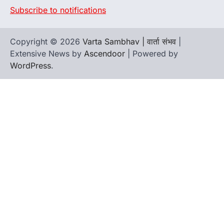
Subscribe to notifications
Copyright © 2026
Varta Sambhav | वार्ता संभव
|
Extensive News by
Ascendoor
| Powered by
WordPress
.