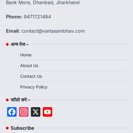
Bank More, Dhanbad, Jharkhand
Phone:
9471721494
Email:
contact@vartasambhav.com
अन्य पेज –
Home
About Us
Contact Us
Privacy Policy
फॉलो करे –
Facebook
Instagram
X
YouTube
Channel
Subscribe