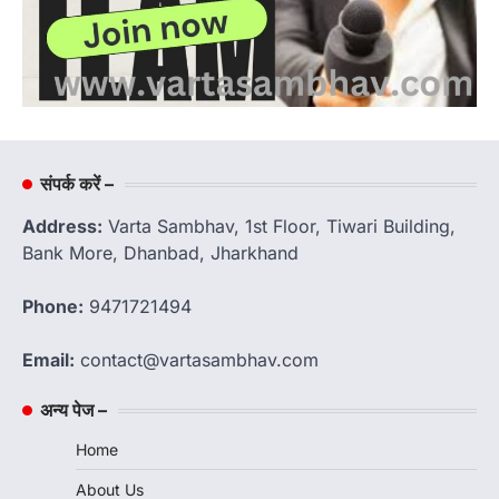
संपर्क करें –
Address:
Varta Sambhav, 1st Floor, Tiwari Building,
Bank More, Dhanbad, Jharkhand
Phone:
9471721494
Email:
contact@vartasambhav.com
अन्य पेज –
Home
About Us