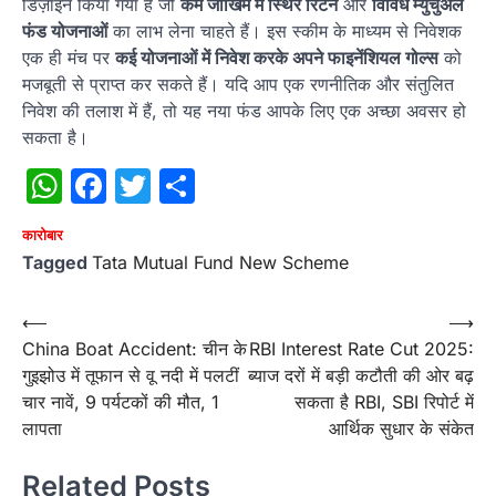
डिज़ाइन किया गया है जो
कम जोखिम में स्थिर रिटर्न
और
विविध म्युचुअल
फंड योजनाओं
का लाभ लेना चाहते हैं। इस स्कीम के माध्यम से निवेशक
एक ही मंच पर
कई योजनाओं में निवेश करके अपने फाइनेंशियल गोल्स
को
मजबूती से प्राप्त कर सकते हैं। यदि आप एक रणनीतिक और संतुलित
निवेश की तलाश में हैं, तो यह नया फंड आपके लिए एक अच्छा अवसर हो
सकता है।
WhatsApp
Facebook
Twitter
Share
कारोबार
Tagged
Tata Mutual Fund New Scheme
Post
⟵
⟶
China Boat Accident: चीन के
RBI Interest Rate Cut 2025:
navigation
गुइझोउ में तूफान से वू नदी में पलटीं
ब्याज दरों में बड़ी कटौती की ओर बढ़
चार नावें, 9 पर्यटकों की मौत, 1
सकता है RBI, SBI रिपोर्ट में
लापता
आर्थिक सुधार के संकेत
Related Posts