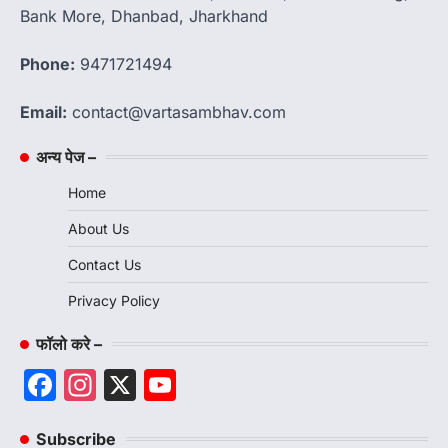
Bank More, Dhanbad, Jharkhand
Phone:
9471721494
Email:
contact@vartasambhav.com
अन्य पेज –
Home
About Us
Contact Us
Privacy Policy
फॉलो करे –
Facebook
Instagram
X
YouTube
Channel
Subscribe