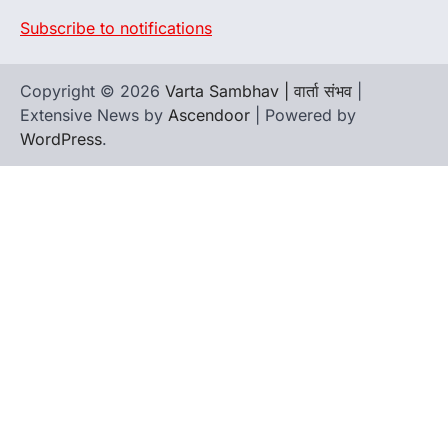
Subscribe to notifications
Copyright © 2026
Varta Sambhav | वार्ता संभव
|
Extensive News by
Ascendoor
| Powered by
WordPress
.