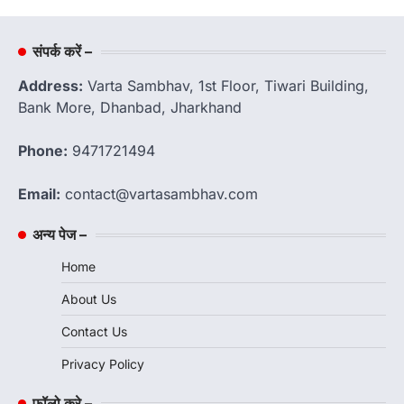
संपर्क करें –
Address:
Varta Sambhav, 1st Floor, Tiwari Building,
Bank More, Dhanbad, Jharkhand
Phone:
9471721494
Email:
contact@vartasambhav.com
अन्य पेज –
Home
About Us
Contact Us
Privacy Policy
फॉलो करे –