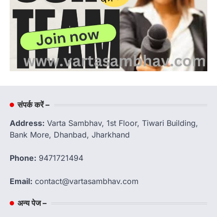
संपर्क करें –
Address:
Varta Sambhav, 1st Floor, Tiwari Building,
Bank More, Dhanbad, Jharkhand
Phone:
9471721494
Email:
contact@vartasambhav.com
अन्य पेज –