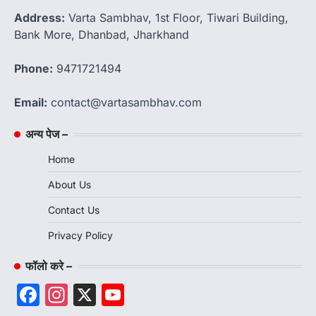
Address:
Varta Sambhav, 1st Floor, Tiwari Building,
Bank More, Dhanbad, Jharkhand
Phone:
9471721494
Email:
contact@vartasambhav.com
अन्य पेज –
Home
About Us
Contact Us
Privacy Policy
फॉलो करे –
Facebook
Instagram
X
YouTube