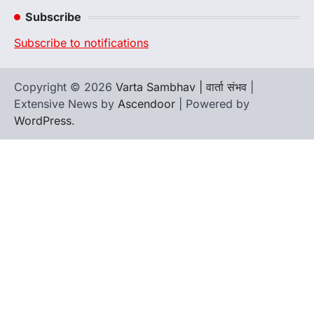
Channel
Subscribe
Subscribe to notifications
Copyright © 2026
Varta Sambhav | वार्ता संभव
|
Extensive News by
Ascendoor
| Powered by
WordPress
.