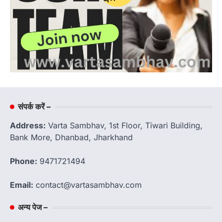
संपर्क करें –
Address:
Varta Sambhav, 1st Floor, Tiwari Building,
Bank More, Dhanbad, Jharkhand
Phone:
9471721494
Email:
contact@vartasambhav.com
अन्य पेज –