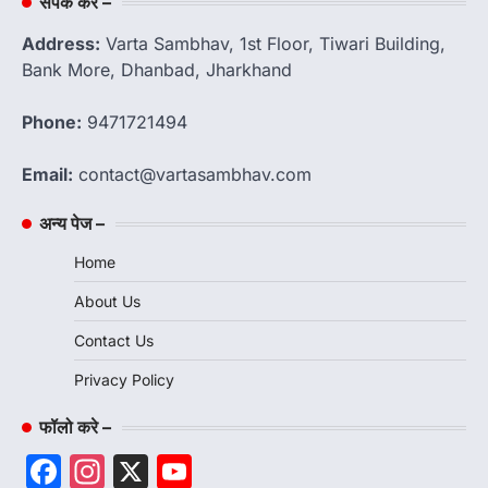
संपर्क करें –
Address:
Varta Sambhav, 1st Floor, Tiwari Building,
Bank More, Dhanbad, Jharkhand
Phone:
9471721494
Email:
contact@vartasambhav.com
अन्य पेज –
Home
About Us
Contact Us
Privacy Policy
फॉलो करे –
Facebook
Instagram
X
YouTube