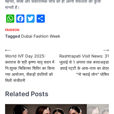
मेहनत, संघर्ष और सकारात्मक सोच को ही अपनी सफलता की कुंजी
मानती हैं।
WhatsApp
Facebook
Twitter
Share
FASHION
Tagged
Dubai Fashion Week
Post
⟵
⟶
World IVF Day 2025:
Rashtrapati Visit News: 31
navigation
कतरास के श्री कृष्णा मातृ सदन में
जुलाई से 1 अगस्त तक बरवाअड्डा
नि:शुल्क चिकित्सा शिविर का किया
हवाई पट्टी के आस-पास का क्षेत्र
गया आयोजन, सैकड़ों दंपतियों को
“नो फ्लाई जोन” घोषित
मिली संजीवनी
Related Posts