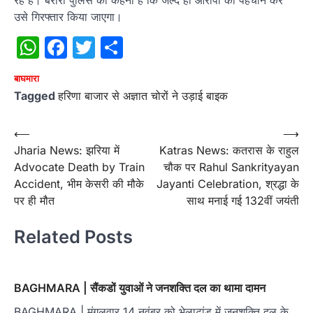
उसे गिरफ्तार किया जाएगा।
WhatsApp
Facebook
Twitter
Share
बाघमारा
Tagged
हरिणा बाजार से अज्ञात चोरों ने उड़ाई बाइक
Post
⟵
⟶
Jharia News: झरिया में
Katras News: कतरास के राहुल
navigation
Advocate Death by Train
चौक पर Rahul Sankrityayan
Accident, भीम केसरी की मौके
Jayanti Celebration, श्रद्धा के
पर ही मौत
साथ मनाई गई 132वीं जयंती
Related Posts
BAGHMARA | सैंकडों युवाओं ने जनशक्ति दल का थामा दामन
BAGHMARA | मंगलवार 14 नवंबर को भेलाटांड़ में जनशक्ति दल के