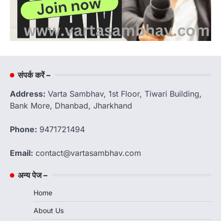
संपर्क करें –
Address:
Varta Sambhav, 1st Floor, Tiwari Building,
Bank More, Dhanbad, Jharkhand
Phone:
9471721494
Email:
contact@vartasambhav.com
अन्य पेज –
Home
About Us