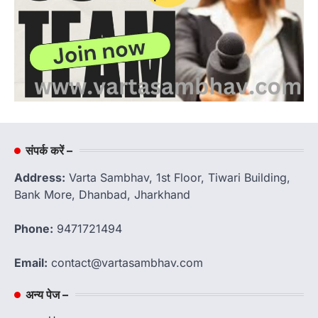
संपर्क करें –
Address:
Varta Sambhav, 1st Floor, Tiwari Building,
Bank More, Dhanbad, Jharkhand
Phone:
9471721494
Email:
contact@vartasambhav.com
अन्य पेज –