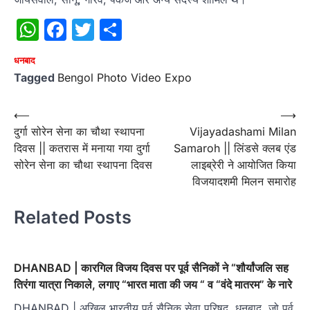
WhatsApp
Facebook
Twitter
Share
धनबाद
Tagged
Bengol Photo Video Expo
Post
⟵
⟶
दुर्गा सोरेन सेना का चौथा स्थापना
Vijayadashami Milan
navigation
दिवस || कतरास में मनाया गया दुर्गा
Samaroh || लिंडसे क्लब एंड
सोरेन सेना का चौथा स्थापना दिवस
लाइब्रेरी ने आयोजित किया
विजयादशमी मिलन समारोह
Related Posts
DHANBAD | कारगिल विजय दिवस पर पूर्व सैनिकों ने “शौर्यांजलि सह
तिरंगा यात्रा निकाले, लगाए “भारत माता की जय “ व “वंदे मातरम” के नारे
DHANBAD | अखिल भारतीय पूर्व सैनिक सेवा परिषद् ,धनबाद, जो पूर्व