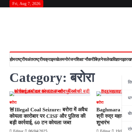
Skip
Fri, Aug 7, 2026
to
content
होम
राष्‍ट्रीय
अंतराष्‍ट्रीय
क्राइम
खेल
मनोरंजन
शिक्षा’
नौकरी
बिज़नेस
लेख
विज्ञान
झारखण
Category:
बरोरा
वि
ध
बरोरा
बरोरा
🚨Illegal Coal Seizure: बरोरा में अवैध
Baghmara News: ब्
बो
कोयला कारोबार पर CISF और पुलिस की
श्री रुद्र महायज्ञ 
बड़ी कार्रवाई, 60 टन कोयला जब्त
शुभारंभ
रां
Editor
06/04/2025
Editor
19/03/20