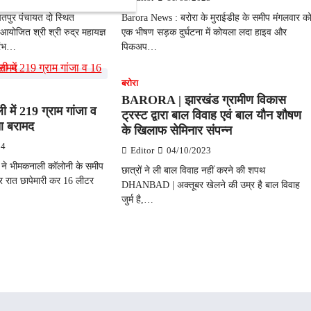
पुर पंचायत दो स्थित
Barora News : बरोरा के मुराईडीह के समीप मंगलवार क
ं आयोजित श्री श्री रुद्र महायज्ञ
एक भीषण सड़क दुर्घटना में कोयला लदा हाइव और
ारंभ…
पिकअप…
बरोरा
BARORA | झारखंड ग्रामीण विकास
ी में 219 ग्राम गांजा व
ट्रस्ट द्वारा बाल विवाह एवं बाल यौन शौषण
आ बरामद
के खिलाफ सेमिनार संपन्न
24
Editor
04/10/2023
िस ने भीमकनाली कॉलोनी के समीप
छात्रों ने ली बाल विवाह नहीं करने की शपथ
ार रात छापेमारी कर 16 लीटर
DHANBAD | अक्तूबर खेलने की उम्र है बाल विवाह
जुर्म है,…