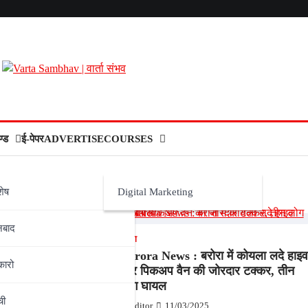
्ड
ई-पेपर
ADVERTISE
COURSES
शेष
Digital Marketing
नबाद
बरोरा
रह्मबाबा मंदिर में श्री
Barora News : बरोरा में कोयला लदे हाइव
कारो
एवं रामराज मेला का भव्य
और पिकअप वैन की जोरदार टक्कर, तीन
लोग घायल
ची
25
Editor
11/03/2025