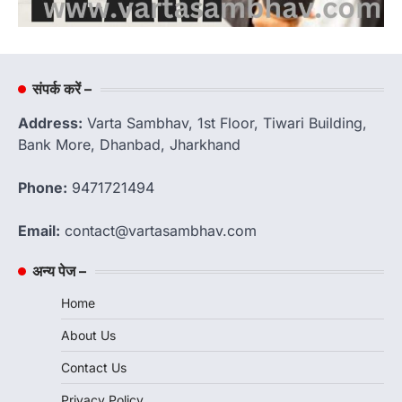
संपर्क करें –
Address:
Varta Sambhav, 1st Floor, Tiwari Building,
Bank More, Dhanbad, Jharkhand
Phone:
9471721494
Email:
contact@vartasambhav.com
अन्य पेज –
Home
About Us
Contact Us
Privacy Policy