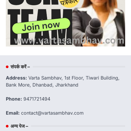
संपर्क करें –
Address:
Varta Sambhav, 1st Floor, Tiwari Building,
Bank More, Dhanbad, Jharkhand
Phone:
9471721494
Email:
contact@vartasambhav.com
अन्य पेज –