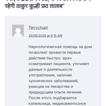
रहेगी ठाकुर कुल्ही छठ तालाब
”
Terrychupt
29/06/2026 at 6:15 AM
Наркологическая помощь на дом
позволяет провести первые
действия быстро: врач
осматривает пациента, уточняет
данные о длительности
употребления, наличии
хронических заболеваний,
реакции на лекарства и
предыдущем опыте лечения.
После этого подбирается
капельница, медикаментозное