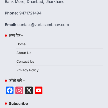
Bank More, Dhanbad, Jharkhand
Phone:
9471721494
Email:
contact@vartasambhav.com
अन्य पेज –
Home
About Us
Contact Us
Privacy Policy
फॉलो करे –
Facebook
Instagram
X
YouTube
Channel
Subscribe