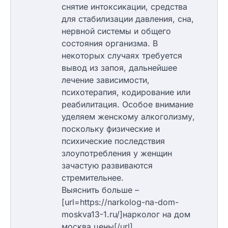
снятие интоксикации, средства
для стабилизации давления, сна,
нервной системы и общего
состояния организма. В
некоторых случаях требуется
вывод из запоя, дальнейшее
лечение зависимости,
психотерапия, кодирование или
реабилитация. Особое внимание
уделяем женскому алкоголизму,
поскольку физические и
психические последствия
злоупотребления у женщин
зачастую развиваются
стремительнее.
Выяснить больше –
[url=https://narkolog-na-dom-
moskva13-1.ru/]нарколог на дом
москва цены[/url]