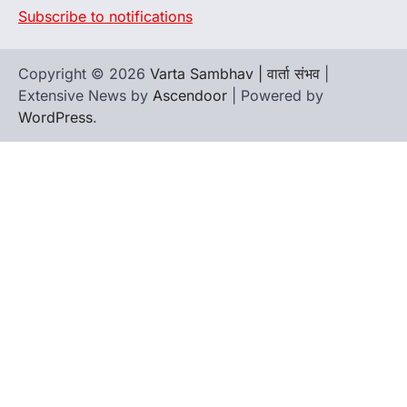
Subscribe to notifications
Copyright © 2026
Varta Sambhav | वार्ता संभव
|
Extensive News by
Ascendoor
| Powered by
WordPress
.