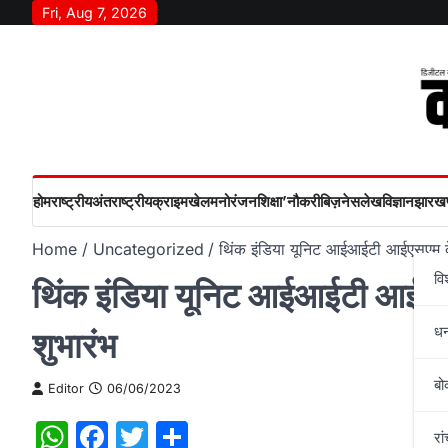
Skip
Fri, Aug 7, 2026
to
content
होम
राष्‍ट्रीय
अंतराष्‍ट्रीय
क्राइम
खेल
मनोरंजन
शिक्षा’
नौकरी
बिज़नेस
लेख
विज्ञान
झारखण
Home
Uncategorized
थिंक इंडिया यूनिट आईआईटी आईएसएम के 
वि
थिंक इंडिया यूनिट आईआईटी आईएसएम
ध
शुभारंभ
बो
Editor
06/06/2023
WhatsApp
Facebook
Twitter
Share
रां