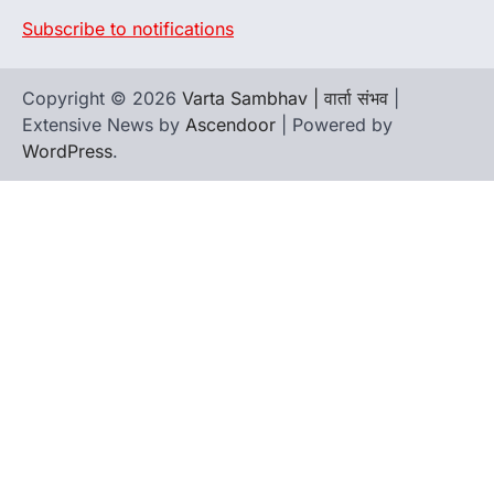
Subscribe to notifications
Copyright © 2026
Varta Sambhav | वार्ता संभव
|
Extensive News by
Ascendoor
| Powered by
WordPress
.