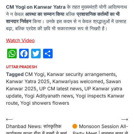
CM Yogi on Kanwar Yatra
के तहत मुख्यमंत्री योगी आदित्यनाथ
ने न केवल
आस्था का सम्मान किया
बल्कि
प्रशासनिक कर्तव्यों का भी
शानदार निर्वहन
किया। उनके इस कदम से न केवल श्रद्धालुओं में उत्साह
बढ़ा, बल्कि प्रदेश की छवि भी सकारात्मक रूप से निखरी है।
Watch Video
WhatsApp
Facebook
Twitter
Share
UTTAR PRADESH
Tagged
CM Yogi
,
Kanwar security arrangements
,
Kanwar Yatra 2025
,
Kanwariyas welcomed
,
Sawan
Kanwar 2025
,
UP CM latest news
,
UP Kanwar yatra
update
,
Yogi Adityanath news
,
Yogi inspects Kanwar
route
,
Yogi showers flowers
Post
⟵
⟶
Dhanbad News: सांस्कृतिक
Monsoon Session All-
navigation
कार्यक्रम काला हीरा में बच्चों ने समां
Party Meet | मानसून सत्र से