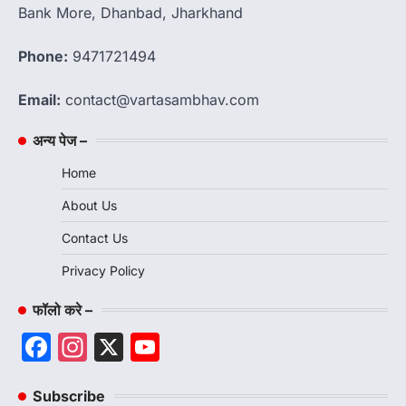
Bank More, Dhanbad, Jharkhand
Phone:
9471721494
Email:
contact@vartasambhav.com
अन्य पेज –
Home
About Us
Contact Us
Privacy Policy
फॉलो करे –
Facebook
Instagram
X
YouTube
Channel
Subscribe