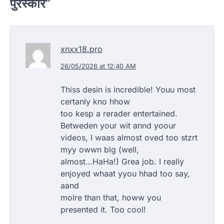
पुरस्कार
”
xnxx18.pro
26/05/2026 at 12:40 AM
Thiss desin is incredible! Youu most
certanly kno hhow
too kesp a rerader entertained.
Betweden your wit annd yoour
videos, I waas almost oved too stzrt
myy owwn blg (well,
almost…HaHa!) Grea job. I really
enjoyed whaat yyou hhad too say,
aand
molre than that, howw you
presented it. Too cool!