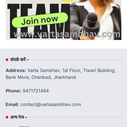
संपर्क करें –
Address:
Varta Sambhav, 1st Floor, Tiwari Building,
Bank More, Dhanbad, Jharkhand
Phone:
9471721494
Email:
contact@vartasambhav.com
अन्य पेज –