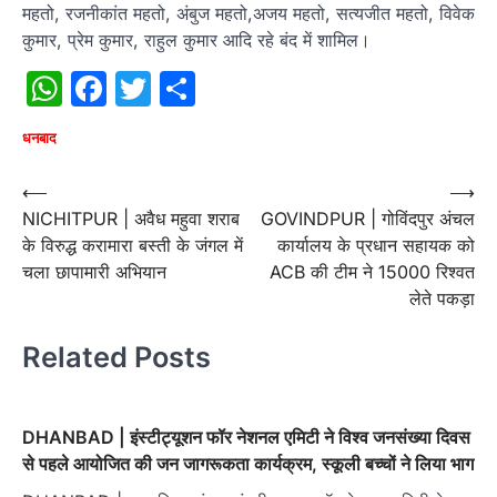
महतो, रजनीकांत महतो, अंबुज महतो,अजय महतो, सत्यजीत महतो, विवेक
कुमार, प्रेम कुमार, राहुल कुमार आदि रहे बंद में शामिल।
WhatsApp
Facebook
Twitter
Share
धनबाद
Post
⟵
⟶
NICHITPUR | अवैध महुवा शराब
GOVINDPUR | गोविंदपुर अंचल
navigation
के विरुद्ध करामारा बस्ती के जंगल में
कार्यालय के प्रधान सहायक को
चला छापामारी अभियान
ACB की टीम ने 15000 रिश्वत
लेते पकड़ा
Related Posts
DHANBAD | इंस्टीट्यूशन फॉर नेशनल एमिटी ने विश्व जनसंख्या दिवस
से पहले आयोजित की जन जागरूकता कार्यक्रम, स्कूली बच्चों ने लिया भाग