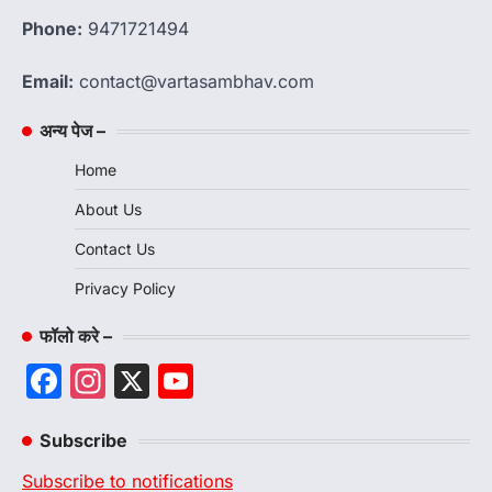
Phone:
9471721494
Email:
contact@vartasambhav.com
अन्य पेज –
Home
About Us
Contact Us
Privacy Policy
फॉलो करे –
Facebook
Instagram
X
YouTube
Channel
Subscribe
Subscribe to notifications