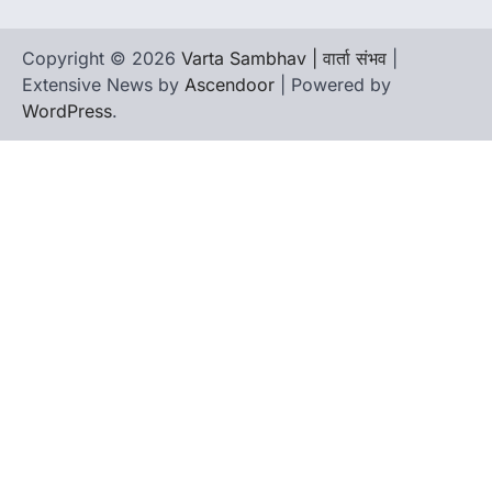
Copyright © 2026
Varta Sambhav | वार्ता संभव
|
Extensive News by
Ascendoor
| Powered by
WordPress
.