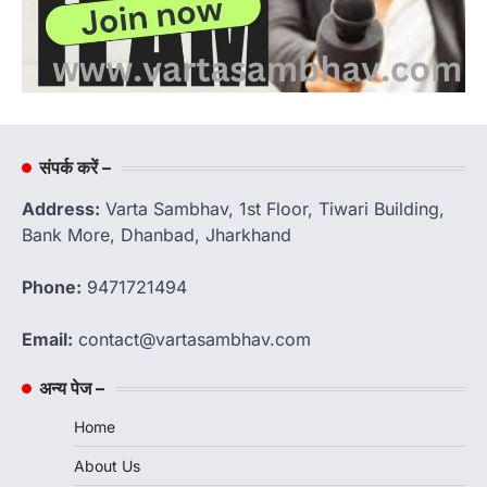
संपर्क करें –
Address:
Varta Sambhav, 1st Floor, Tiwari Building,
Bank More, Dhanbad, Jharkhand
Phone:
9471721494
Email:
contact@vartasambhav.com
अन्य पेज –
Home
About Us