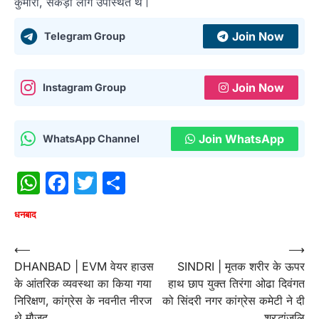
कुमारी, सैकड़ो लोग उपस्थित थे।
Join Now
Telegram Group
Join Now
Instagram Group
Join WhatsApp
WhatsApp Channel
WhatsApp
Facebook
Twitter
Share
धनबाद
Post
⟵
⟶
DHANBAD | EVM वेयर हाउस
SINDRI | मृतक शरीर के ऊपर
navigation
के आंतरिक व्यवस्था का किया गया
हाथ छाप युक्त तिरंगा ओढा दिवंगत
निरिक्षण, कांग्रेस के नवनीत नीरज
को सिंदरी नगर कांग्रेस कमेटी ने दी
थे मौजूद
श्रद्धांजलि