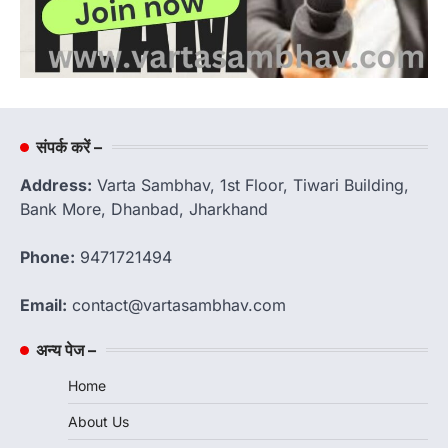
संपर्क करें –
Address:
Varta Sambhav, 1st Floor, Tiwari Building,
Bank More, Dhanbad, Jharkhand
Phone:
9471721494
Email:
contact@vartasambhav.com
अन्य पेज –
Home
About Us