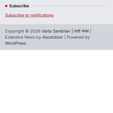
Channel
Subscribe
Subscribe to notifications
Copyright © 2026
Varta Sambhav | वार्ता संभव
|
Extensive News by
Ascendoor
| Powered by
WordPress
.