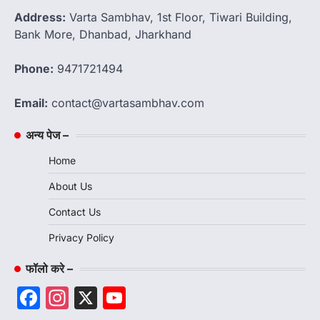
Address:
Varta Sambhav, 1st Floor, Tiwari Building,
Bank More, Dhanbad, Jharkhand
Phone:
9471721494
Email:
contact@vartasambhav.com
अन्य पेज –
Home
About Us
Contact Us
Privacy Policy
फॉलो करे –
Facebook
Instagram
X
YouTube