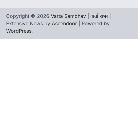
Copyright © 2026
Varta Sambhav | वार्ता संभव
|
Extensive News by
Ascendoor
| Powered by
WordPress
.