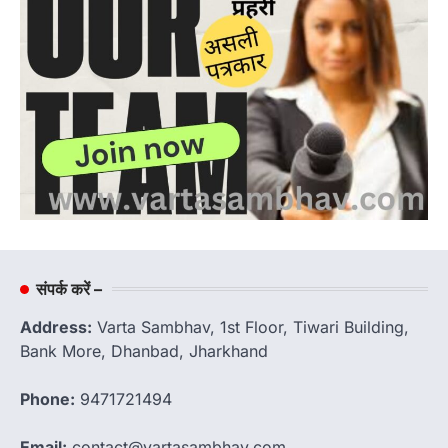
संपर्क करें –
Address:
Varta Sambhav, 1st Floor, Tiwari Building,
Bank More, Dhanbad, Jharkhand
Phone:
9471721494
Email:
contact@vartasambhav.com