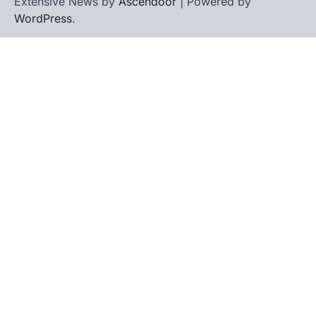
Extensive News by
Ascendoor
| Powered by
WordPress
.