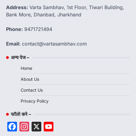
Address:
Varta Sambhav, 1st Floor, Tiwari Building,
Bank More, Dhanbad, Jharkhand
Phone:
9471721494
Email:
contact@vartasambhav.com
अन्य पेज –
Home
About Us
Contact Us
Privacy Policy
फॉलो करे –
Facebook
Instagram
X
YouTube