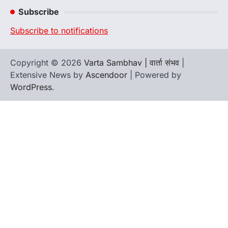
Channel
Subscribe
Subscribe to notifications
Copyright © 2026
Varta Sambhav | वार्ता संभव
|
Extensive News by
Ascendoor
| Powered by
WordPress
.