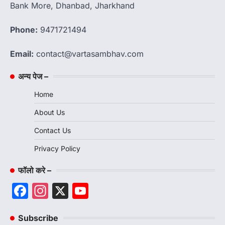
Bank More, Dhanbad, Jharkhand
Phone:
9471721494
Email:
contact@vartasambhav.com
अन्य पेज –
Home
About Us
Contact Us
Privacy Policy
फॉलो करे –
Facebook
Instagram
X
YouTube
Channel
Subscribe