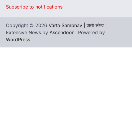
Subscribe to notifications
Copyright © 2026
Varta Sambhav | वार्ता संभव
|
Extensive News by
Ascendoor
| Powered by
WordPress
.