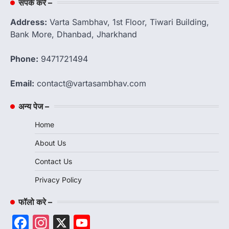
संपर्क करें –
Address:
Varta Sambhav, 1st Floor, Tiwari Building,
Bank More, Dhanbad, Jharkhand
Phone:
9471721494
Email:
contact@vartasambhav.com
अन्य पेज –
Home
About Us
Contact Us
Privacy Policy
फॉलो करे –
Facebook
Instagram
X
YouTube