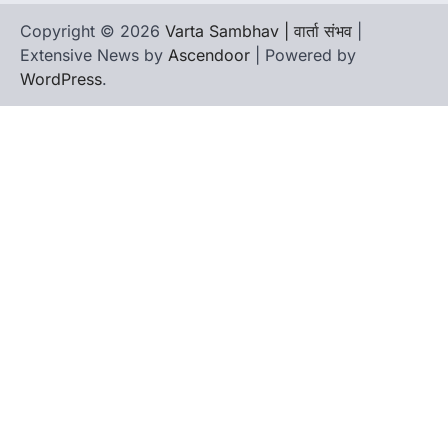
Copyright © 2026
Varta Sambhav | वार्ता संभव
|
Extensive News by
Ascendoor
| Powered by
WordPress
.