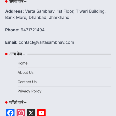
संपर्क करें –
Address:
Varta Sambhav, 1st Floor, Tiwari Building,
Bank More, Dhanbad, Jharkhand
Phone:
9471721494
Email:
contact@vartasambhav.com
अन्य पेज –
Home
About Us
Contact Us
Privacy Policy
फॉलो करे –
Facebook
Instagram
X
YouTube