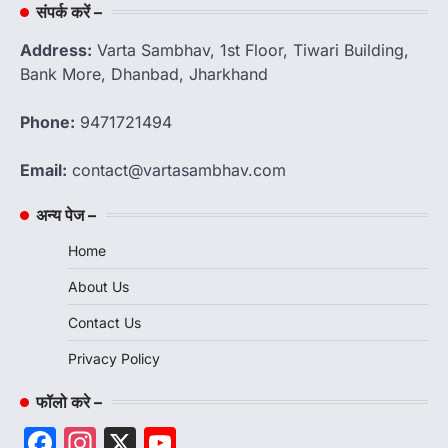
संपर्क करें –
Address:
Varta Sambhav, 1st Floor, Tiwari Building,
Bank More, Dhanbad, Jharkhand
Phone:
9471721494
Email:
contact@vartasambhav.com
अन्य पेज –
Home
About Us
Contact Us
Privacy Policy
फॉलो करे –
Facebook
Instagram
X
YouTube