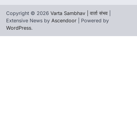
Copyright © 2026
Varta Sambhav | वार्ता संभव
|
Extensive News by
Ascendoor
| Powered by
WordPress
.