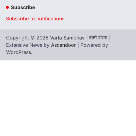
Channel
Subscribe
Subscribe to notifications
Copyright © 2026
Varta Sambhav | वार्ता संभव
|
Extensive News by
Ascendoor
| Powered by
WordPress
.