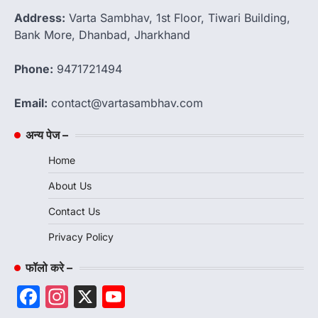
Address:
Varta Sambhav, 1st Floor, Tiwari Building,
Bank More, Dhanbad, Jharkhand
Phone:
9471721494
Email:
contact@vartasambhav.com
अन्य पेज –
Home
About Us
Contact Us
Privacy Policy
फॉलो करे –
Facebook
Instagram
X
YouTube