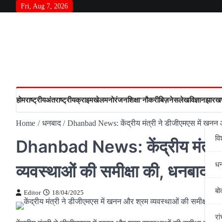
Skip
Fri, Aug 7, 2026
to
content
होम
राष्‍ट्रीय
अंतराष्‍ट्रीय
क्राइम
खेल
मनोरंजन
शिक्षा’
नौकरी
बिज़नेस
लेख
विज्ञान
झारखण
Home
धनबाद
Dhanbad News: केंद्रीय मंत्री ने डीजीएमएस में खनन और
वि
Dhanbad News: केंद्रीय मंत्री
ध
व्यवस्थाओं की समीक्षा की, धनबाद में
बो
Editor
18/04/2025
रां