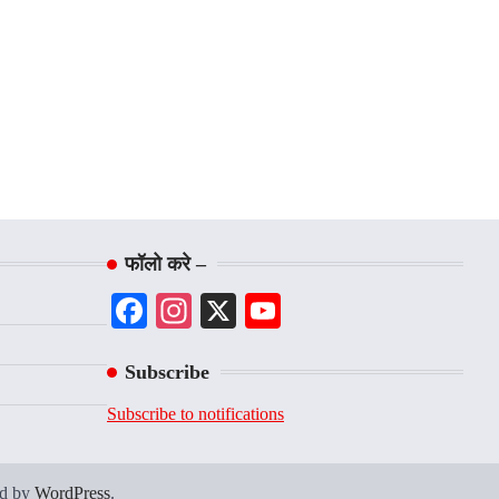
फॉलो करे –
Facebook
Instagram
X
YouTube
Channel
Subscribe
Subscribe to notifications
ed by
WordPress
.