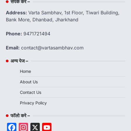
संपर्क करें –
Address:
Varta Sambhav, 1st Floor, Tiwari Building,
Bank More, Dhanbad, Jharkhand
Phone:
9471721494
Email:
contact@vartasambhav.com
अन्य पेज –
Home
About Us
Contact Us
Privacy Policy
फॉलो करे –
Facebook
Instagram
X
YouTube